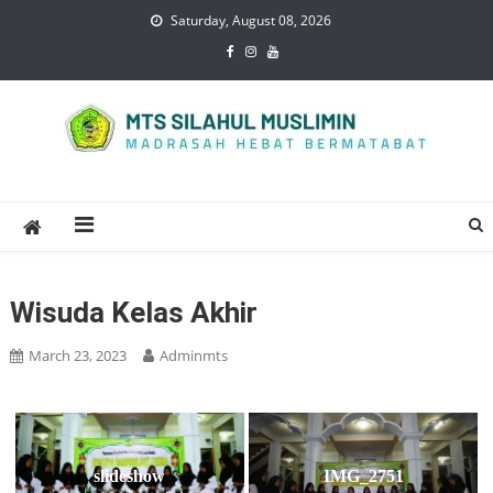
Skip
Saturday, August 08, 2026
to
content
Mts Silahul Muslimin
Wisuda Kelas Akhir
March 23, 2023
Adminmts
slideshow
IMG_2751