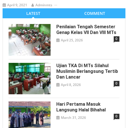
April 9, 2021
Adminmts
LATEST
COMMENT
Penilaian Tengah Semester
Genap Kelas VII Dan VIII MTs
0
April 25, 2026
Ujian TKA Di MTs Silahul
Muslimin Berlangsung Tertib
Dan Lancar
0
April 8, 2026
Hari Pertama Masuk
Langsung Halal Bihahal
0
March 31, 2026