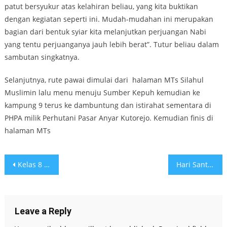
patut bersyukur atas kelahiran beliau, yang kita buktikan
dengan kegiatan seperti ini. Mudah-mudahan ini merupakan
bagian dari bentuk syiar kita melanjutkan perjuangan Nabi
yang tentu perjuanganya jauh lebih berat”. Tutur beliau dalam
sambutan singkatnya.
Selanjutnya, rute pawai dimulai dari halaman MTs Silahul
Muslimin lalu menu menuju Sumber Kepuh kemudian ke
kampung 9 terus ke dambuntung dan istirahat sementara di
PHPA milik Perhutani Pasar Anyar Kutorejo. Kemudian finis di
halaman MTs
Post
Kelas 8 Melakukan ANBK Hari Ini
Hari Santri 2023
navigation
Leave a Reply