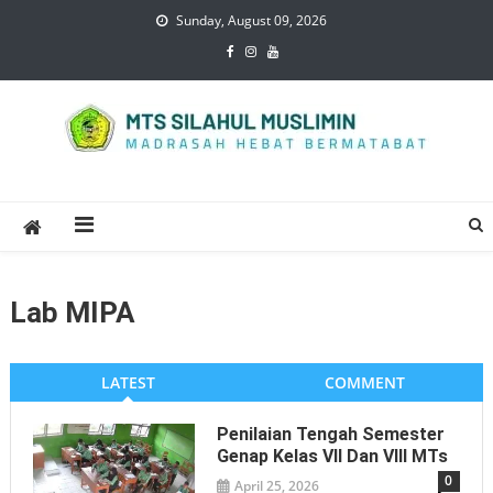
Skip
Sunday, August 09, 2026
to
content
Mts Silahul Muslimin
Lab MIPA
LATEST
COMMENT
Penilaian Tengah Semester
Genap Kelas VII Dan VIII MTs
0
April 25, 2026