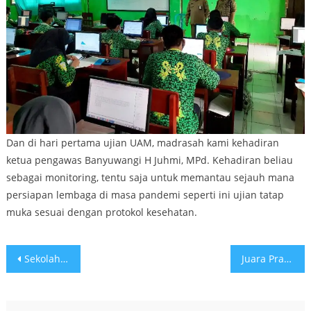
Dan di hari pertama ujian UAM, madrasah kami kehadiran
ketua pengawas Banyuwangi H Juhmi, MPd. Kehadiran beliau
sebagai monitoring, tentu saja untuk memantau sejauh mana
persiapan lembaga di masa pandemi seperti ini ujian tatap
muka sesuai dengan protokol kesehatan.
Post
Sekolah Tatap Muka Mulai Juli 2021, Simak Ketentuannya!
Juara Pramuka
navigation