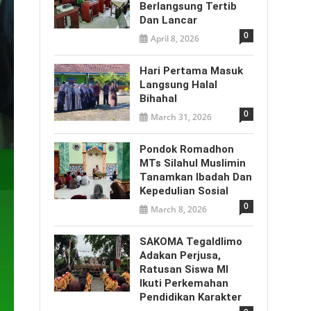
Berlangsung Tertib
Dan Lancar
0
April 8, 2026
Hari Pertama Masuk
Langsung Halal
Bihahal
0
March 31, 2026
Pondok Romadhon
MTs Silahul Muslimin
Tanamkan Ibadah Dan
Kepedulian Sosial
0
March 8, 2026
SAKOMA Tegaldlimo
Adakan Perjusa,
Ratusan Siswa MI
Ikuti Perkemahan
Pendidikan Karakter