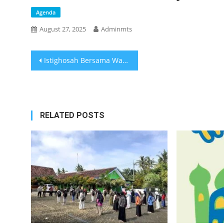
Agenda
August 27, 2025
Adminmts
Post
Istighosah Bersama Wali Murid dan Masyarakat Di MTs Silahul Muslimin
navigation
RELATED POSTS