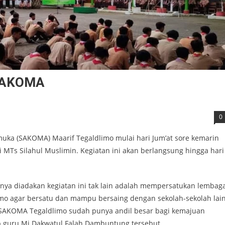
 SAKOMA
0
uka (SAKOMA) Maarif Tegaldlimo mulai hari Jum’at sore kemarin
 MTs Silahul Muslimin. Kegiatan ini akan berlangsung hingga hari
ya diadakan kegiatan ini tak lain adalah mempersatukan lembag
mo agar bersatu dan mampu bersaing dengan sekolah-sekolah lain
 SAKOMA Tegaldlimo sudah punya andil besar bagi kemajuan
 guru Mi Dakwatul Falah Dambuntung tersebut.