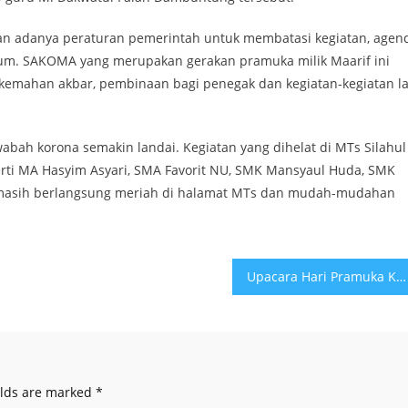
n adanya peraturan pemerintah untuk membatasi kegiatan, agen
kum. SAKOMA yang merupakan gerakan pramuka milik Maarif ini
rkemahan akbar, pembinaan bagi penegak dan kegiatan-kegiatan la
wabah korona semakin landai. Kegiatan yang dihelat di MTs Silahul
erti MA Hasyim Asyari, SMA Favorit NU, SMK Mansyaul Huda, SMK
ut masih berlangsung meriah di halamat MTs dan mudah-mudahan
Upacara Hari Pramuka Ke 61
elds are marked
*