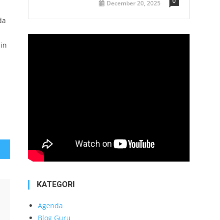
0
December 20, 2025
da
in
KATEGORI
Agenda
Blog Guru