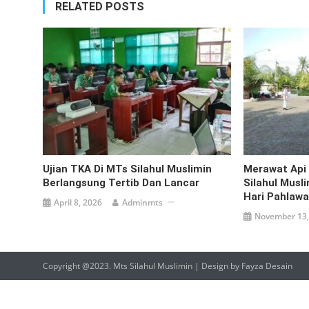
RELATED POSTS
Ujian TKA Di MTs Silahul Muslimin
Merawat Api 
Berlangsung Tertib Dan Lancar
Silahul Musl
Hari Pahlaw
April 8, 2026
Adminmts
November 13,
Copyright @2023. Mts Silahul Muslimin | Design by Fayza Desain