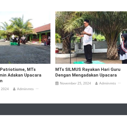
Patriotisme, MTs
MTs SILMUS Rayakan Hari Guru
imin Adakan Upacara
Dengan Mengadakan Upacara
an
November 25, 2024
Adminmts
 2024
Adminmts