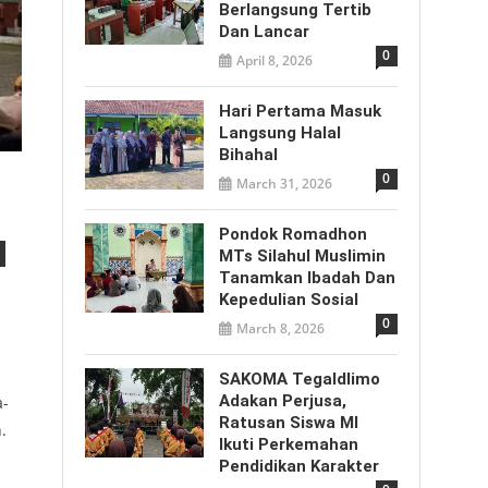
Berlangsung Tertib
Dan Lancar
0
April 8, 2026
Hari Pertama Masuk
Langsung Halal
Bihahal
0
March 31, 2026
Pondok Romadhon
MTs Silahul Muslimin
Tanamkan Ibadah Dan
Kepedulian Sosial
0
March 8, 2026
SAKOMA Tegaldlimo
Adakan Perjusa,
a-
Ratusan Siswa MI
.
Ikuti Perkemahan
Pendidikan Karakter