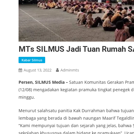
MTs SILMUS Jadi Tuan Rumah
Kabar Silmus
August 13, 2022
Adminmts
Persen, SILMUS Media –
Satuan Komunitas Gerakan Pram
(12/08) mengadakan kegiatan pramuka tingkat penegek di
minggu.
Menurut salahsatu panitia Kak Durrahman bahwa tujuann
lembaga yang berada di bawah naungan Maarif Tegaldli
“Kami mempunyai tujuan dan sejarah yang jelas, bahwa
sekolahan khususnya dalam bidang ke pramukaan”. Ucap