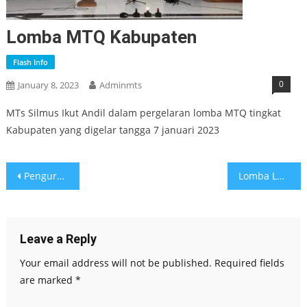
Lomba MTQ Kabupaten
Flash Info
0
January 8, 2023
Adminmts
MTs Silmus Ikut Andil dalam pergelaran lomba MTQ tingkat
Kabupaten yang digelar tangga 7 januari 2023
Post
Pengurus Osis Baru Mengadakan LDKS
Lomba LKBB
navigation
Leave a Reply
Your email address will not be published.
Required fields
are marked
*