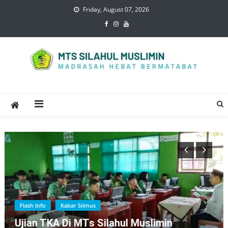
Skip
Friday, August 07, 2026
to
content
Mts Silahul Muslimin
Flash Info
Kabar Silmus
Ujian TKA Di MTs Silahul Muslimin